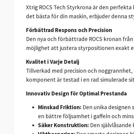
Xtrig ROCS Tech Styrkrona är den perfekta 
det bästa för din maskin, erbjuder denna s
Förbättrad Respons och Precision
Den nya och förbättrade ROCS kronan från Xt
möjlighet att justera styrpositionen exakt e
Kvalitet i Varje Detalj
Tillverkad med precision och noggrannhet, ä
komponent är testad i en rad simulerade si
Innovativ Design för Optimal Prestanda
Minskad Friktion:
Den unika designen sä
en bättre följsamhet i gaffeln och mins
Säker Konstruktion:
Den självlåsande k
Viktbesparing:
Den smarta designen bid