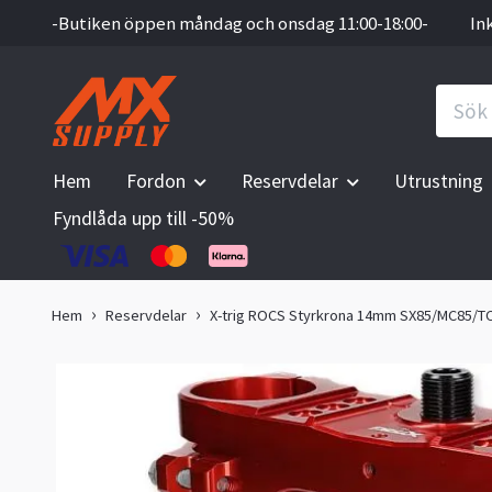
-Butiken öppen måndag och onsdag 11:00-18:00-
In
Hem
Fordon
Reservdelar
Utrustning
Fyndlåda upp till -50%
Hem
Reservdelar
X-trig ROCS Styrkrona 14mm SX85/MC85/T