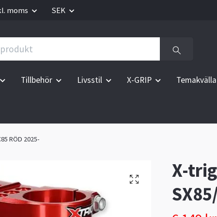
kl. moms
SEK
Tillbehör
Livsstil
X-GRIP
Temakvälla
C85 RÖD 2025-
X-tr
SX85