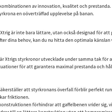
kombinationen av innovation, kvalitet och prestanda. 
tyrkrona en oöverträffad upplevelse på banan.
rig är inte bara lättare, utan också designad för att 
fter dina behov, kan du nu hitta den optimala känslan 
r Xtrigs styrkronor utvecklade under samma tak för att
tuationer för att garantera maximal prestanda och hål
kerställer att styrkronans överfall förblir perfekt r
kar friktionen.
onstruktionen förhindrar att gaffelbenen vrider sig, vi
rar till en lättare konstruktion utan att kompromiss