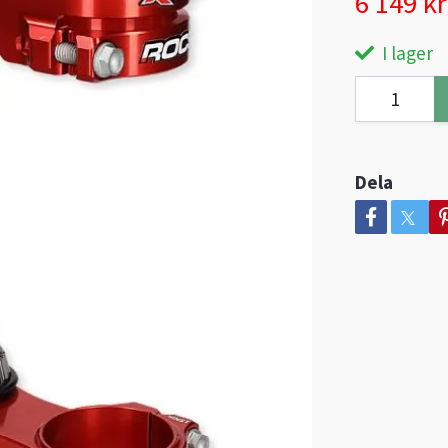
6 149 kr
I lager
Dela