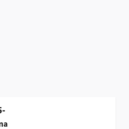
5-
na