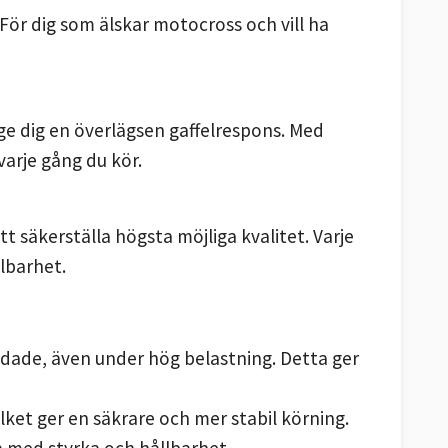
För dig som älskar motocross och vill ha
ge dig en överlägsen gaffelrespons. Med
varje gång du kör.
 säkerställa högsta möjliga kvalitet. Varje
lbarhet.
undade, även under hög belastning. Detta ger
lket ger en säkrare och mer stabil körning.
a med styrka och hållbarhet.