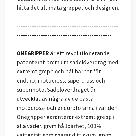
hitta det ultimata greppet och designen.
--------------------------------------------------------
----------------------------------------------------
ONEGRIPPER
är ett revolutionerande
patenterat premium sadelöverdrag med
extremt grepp och hållbarhet för
enduro, motocross, supercross och
supermoto. Sadelöverdraget är
utvecklat av några av de bästa
motocross- och enduroförarna i världen.
Onegripper garanterar extremt grepp i
alla väder, grym hållbarhet, 100%
vattentät som sparar ditt skum, grym