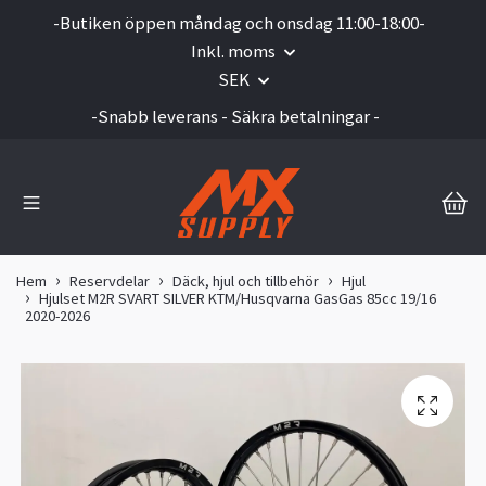
-Butiken öppen måndag och onsdag 11:00-18:00-
Inkl. moms
SEK
-Snabb leverans - Säkra betalningar -
Hem
Reservdelar
Däck, hjul och tillbehör
Hjul
Hjulset M2R SVART SILVER KTM/Husqvarna GasGas 85cc 19/16
2020-2026