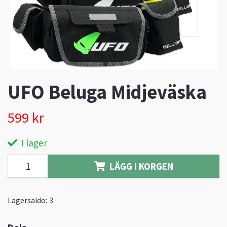
UFO Beluga Midjeväska
599 kr
I lager
LÄGG I KORGEN
Lagersaldo:
3