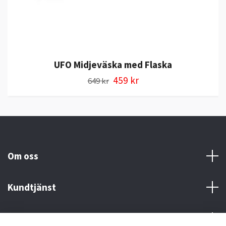
UFO Midjeväska med Flaska
459 kr
649 kr
Om oss
Kundtjänst
Kontakt och Villkor