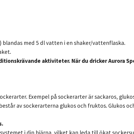
blandas med 5 dl vatten i en shaker/vattenflaska.
aket.
ditionskrävande aktiviteter. När du dricker Aurora Spo
sockerarter. Exempel på sockerarter är sackaros, glukos
 består av sockerarterna glukos och fruktos. Glukos oc
s.
systemet i din hjärna, vilket kan leda till ökat sockers