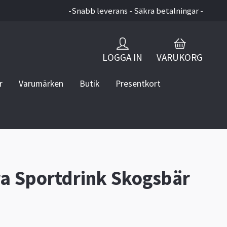
-Snabb leverans - Säkra betalningar -
LOGGA IN
VARUKORG
r
Varumärken
Butik
Presentkort
a Sportdrink Skogsbär