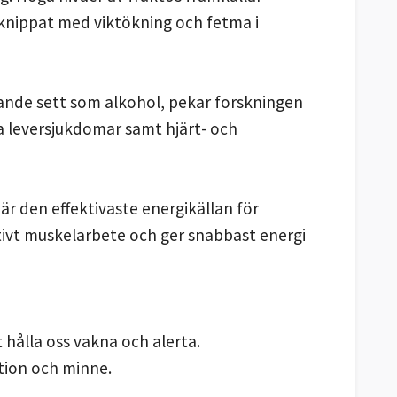
rknippat med viktökning och fetma i
knande sett som alkohol, pekar forskningen
a leversjukdomar samt hjärt- och
är den effektivaste energikällan för
ektivt muskelarbete och ger snabbast energi
t hålla oss vakna och alerta.
tion och minne.