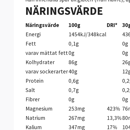
NÄRINGSVÄRDE
Näringsvärde
100g
DRI*
30
Energi
1454kJ/348kcal
43
Fett
0,1g
0g
varav mättat fett
0g
0g
Kolhydrater
86g
26
varav sockerarter
40g
12
Protein
0,6g
0,2
Salt
0,7g
0,2
Fibrer
0g
0g
Magnesium
253mg
423%
76
Natrium
267mg
13,3%
80
Kalium
347mg
17%
10