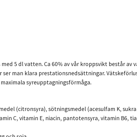
 med 5 dl vatten. Ca 60% av vår kroppsvikt består av 
r ser man klara prestationsnedsättningar. Vätskeförl
din maximala syreupptagningsförmåga.
medel (citronsyra), sötningsmedel (acesulfam K, sukra
amin C, vitamin E, niacin, pantotensyra, vitamin B6, tiam
gg och soja.