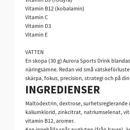
Vitamin B12 (kobalamin)
Vitamin C
Vitamin D3
Vitamin E
VATTEN
En skopa (30 g) Aurora Sports Drink blandas
näringsämne. Redan vid små vätskeförluste
skärpa, fokus, precision, strategi och på 
INGREDIENSER
Maltodextrin, dextrose, surhetsreglerande 
kaliumklorid, zinkcitrat, natriumselenat, vit
vitamin B12, aromer.
Kan innehålla spår av:gluten (från havre), ä