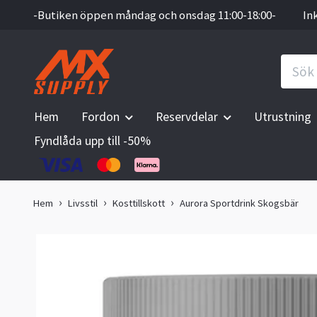
-Butiken öppen måndag och onsdag 11:00-18:00-
In
Hem
Fordon
Reservdelar
Utrustning
Fyndlåda upp till -50%
Hem
Livsstil
Kosttillskott
Aurora Sportdrink Skogsbär