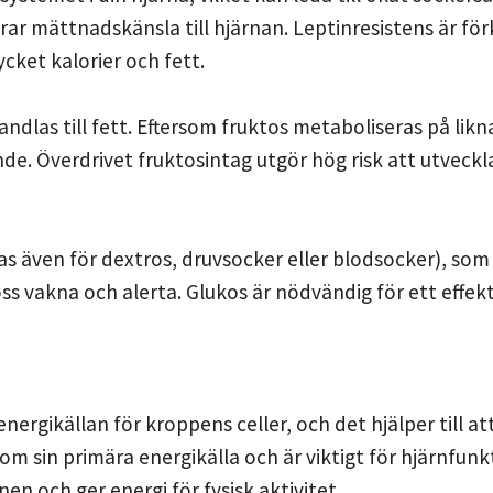
rar mättnadskänsla till hjärnan. Leptinresistens är fö
ket kalorier och fett.
vandlas till fett. Eftersom fruktos metaboliseras på li
de. Överdrivet fruktosintag utgör hög risk att utveckl
as även för dextros, druvsocker eller blodsocker), som 
a oss vakna och alerta. Glukos är nödvändig för ett eff
ergikällan för kroppens celler, och det hjälper till at
m sin primära energikälla och är viktigt för hjärnfunk
en och ger energi för fysisk aktivitet.