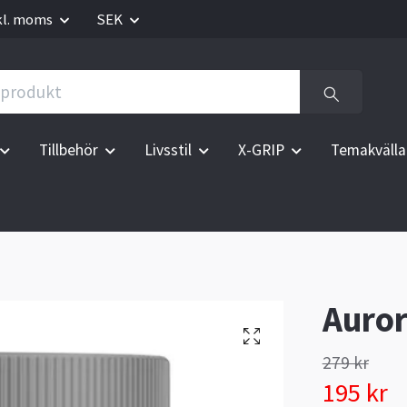
kl. moms
SEK
Tillbehör
Livsstil
X-GRIP
Temakvälla
Auror
279 kr
195 kr