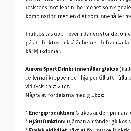
resistens mot leptin, hormonet som signale
kombination med en diet som innehåller myc
Fruktos tas upp i levern där en stor del om
på att fruktos också är beroendeframkallan
kärlsjukdomar.
Aurora Sport Drinks innehåller glukos
(kall
cellerna i kroppen och hjälper till att håll
vid fysisk aktivitet.
Några av fördelarna med glukos:
*
Energiproduktion:
Glukos är den primära en
*
Hjärnfunktion:
Hjärnan använder glukos so
*
Fysisk aktivitet:
Viktigt för muskelfunktion