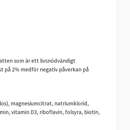
vatten som är ett livsnödvändigt
ust på 2% medför negativ påverkan på
los), magnesiumcitrat, natriumklorid,
in, vitamin D3, riboflavin, folsyra, biotin,