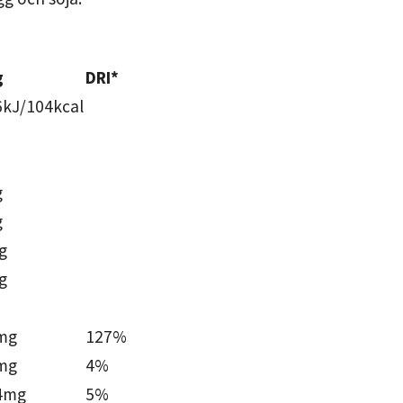
g
DRI*
6kJ/104kcal
g
g
g
g
mg
127%
mg
4%
4mg
5%