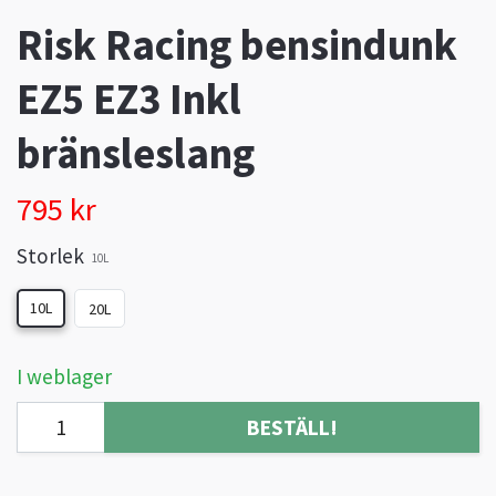
Risk Racing bensindunk
EZ5 EZ3 Inkl
bränsleslang
795 kr
Storlek
10L
10L
20L
I weblager
BESTÄLL!