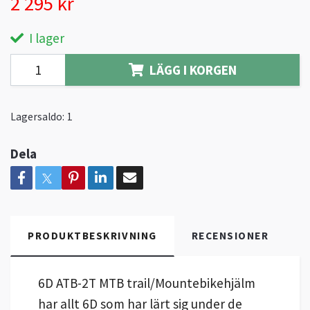
2 295 kr
I lager
LÄGG I KORGEN
Lagersaldo:
1
Dela
PRODUKTBESKRIVNING
RECENSIONER
6D ATB-2T MTB trail/Mountebikehjälm
har allt 6D som har lärt sig under de