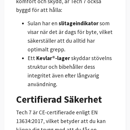
komfort och skydd, är Tech 7 också
byggd för att hålla:
Sulan har en
slitageindikator
som
visar när det är dags för byte, vilket
säkerställer att du alltid har
optimalt grepp.
Ett
Kevlar®-lager
skyddar stövelns
struktur och bibehåller dess
integritet även efter långvarig
användning.
Certifierad Säkerhet
Tech 7 är CE-certifierade enligt EN
13634:2017, vilket betyder att du kan
känna dig trygg med att du får en