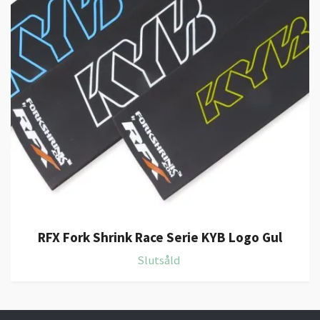
RFX Fork Shrink Race Serie KYB Logo Gul
Slutsåld