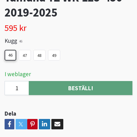
2019-2025
595 kr
Kugg
46
46
47
48
49
I weblager
BESTÄLL!
Dela