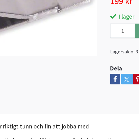
199 kr
I lager
Lagersaldo:
3
Dela
r riktigt tunn och fin att jobba med