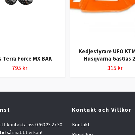
Kedjestyrare UFO KTM
s Terra Force MX BAK
Husqvarna GasGas 2
795 kr
315 kr
nst
Kontakt och Villkor
att kontakta oss 0760 23 27 30
Kontakt
ltid så snabbt vi kan!
Köpvilkor