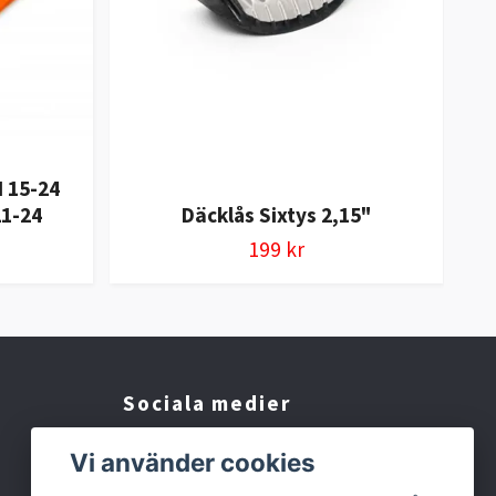
 15-24
Mi
1-24
Däcklås Sixtys 2,15"
199 kr
Sociala medier
Facebook
Vi använder cookies
Instagram