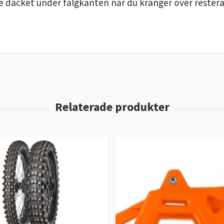
re däcket under fälgkanten när du kränger över rester