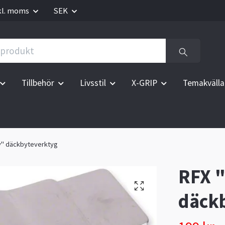
kl. moms
SEK
Tillbehör
Livsstil
X-GRIP
Temakvälla
y" däckbyteverktyg
RFX 
däck