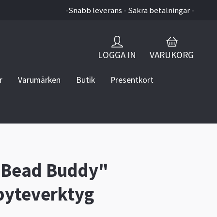
-Snabb leverans - Säkra betalningar -
LOGGA IN
VARUKORG
r
Varumärken
Butik
Presentkort
"Bead Buddy"
byteverktyg